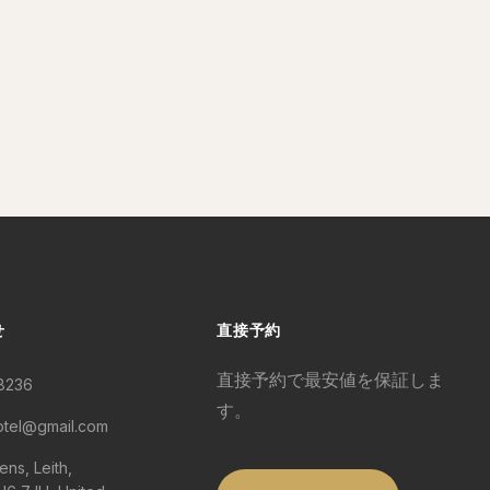
せ
直接予約
直接予約で最安値を保証しま
 8236
す。
otel@gmail.com
ens, Leith,