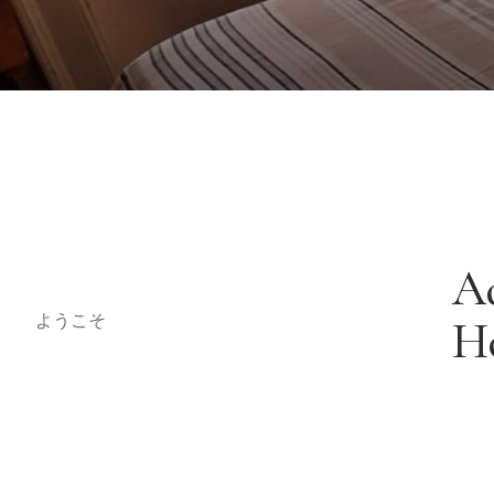
A
ようこそ
H