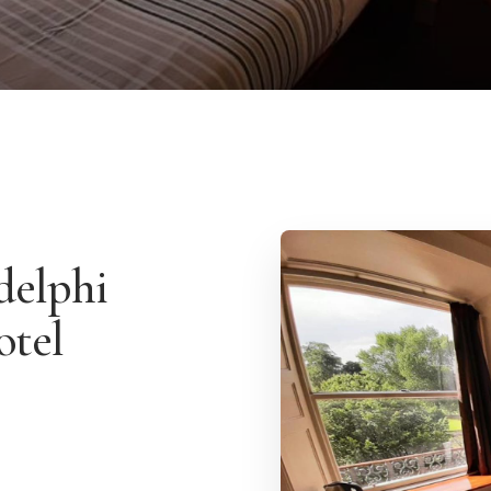
delphi
otel