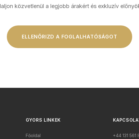
aljon közvetlenül a legjobb árakért és exkluzív előnyö
ELLENŐRIZD A FOGLALHATÓSÁGOT
GYORS LINKEK
KAPCSOLA
Főoldal
+44 131 561