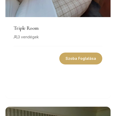
Triple Room
3 vendégek
Szoba Foglalása