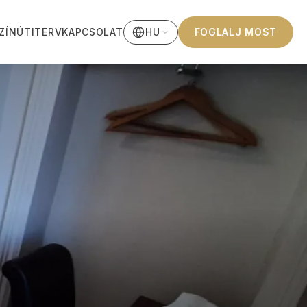
ZÍN
ÚTITERV
KAPCSOLAT
FOGLALJ MOST
HU