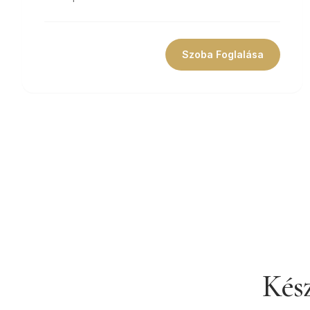
Szoba Foglalása
Kész