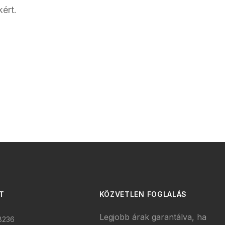
kért.
T
KÖZVETLEN FOGLALÁS
Legjobb árak garantálva, ha
 8236