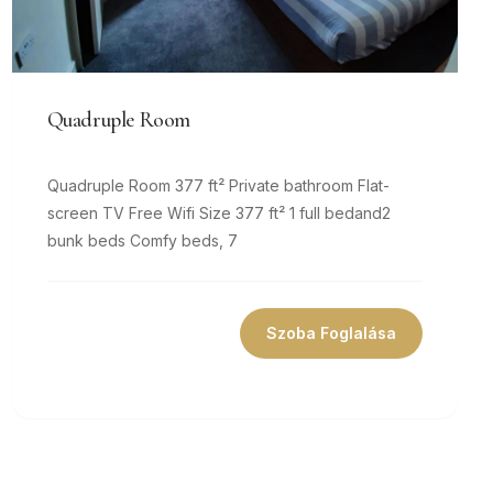
Quadruple Room
Quadruple Room 377 ft² Private bathroom Flat-
screen TV Free Wifi Size 377 ft² 1 full bedand2
bunk beds Comfy beds, 7
Szoba Foglalása