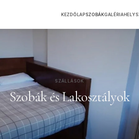
KEZDŐLAP
SZOBÁK
GALÉRIA
HELYS
SZÁLLÁSOK
Szobák és Lakosztályok